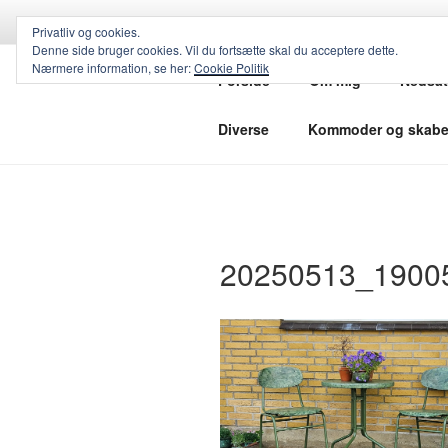
Videre
til
Privatliv og cookies.
Denne side bruger cookies. Vil du fortsætte skal du acceptere dette.
UPCYCLE
indhold
Nærmere information, se her:
Cookie Politik
Forside
Om mig
Nedsat
Smukke møbler og ting til hjem
Diverse
Kommoder og skab
20250513_1900