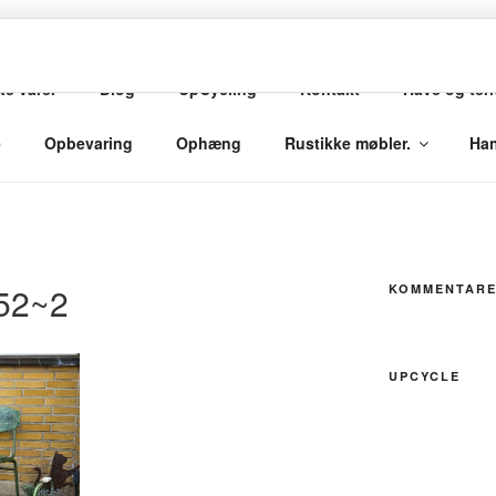
te varer
Blog
UpCycling
Kontakt
Have og ter
met
e
Opbevaring
Ophæng
Rustikke møbler.
Han
52~2
KOMMENTAR
UPCYCLE