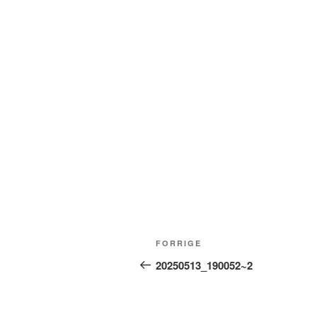
Indlægsnavigation
Forrige
FORRIGE
indlæg
20250513_190052~2