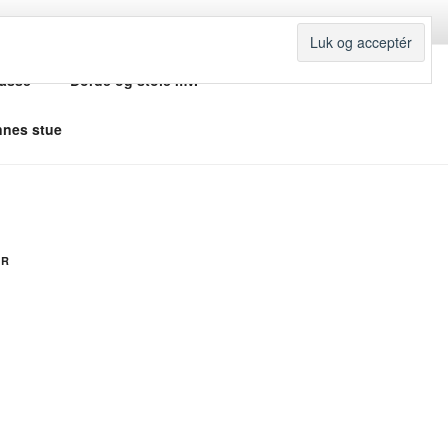
rasse
Borde og stole mv.
nes stue
ER